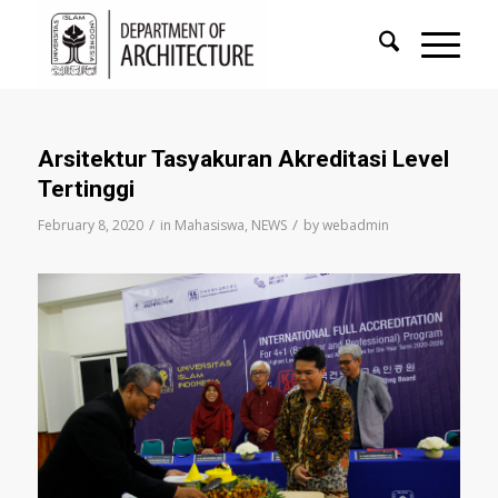
Arsitektur Tasyakuran Akreditasi Level
Tertinggi
/
/
February 8, 2020
in
Mahasiswa
,
NEWS
by
webadmin