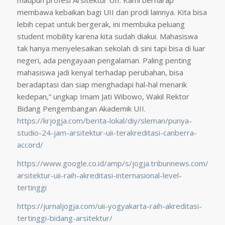
maupun profesi Arsitektur UII. Kami berharap
membawa kebaikan bagi UII dan prodi lainnya. Kita bisa
lebih cepat untuk bergerak, ini membuka peluang
student mobility karena kita sudah diakui. Mahasiswa
tak hanya menyelesaikan sekolah di sini tapi bisa di luar
negeri, ada pengayaan pengalaman. Paling penting
mahasiswa jadi kenyal terhadap perubahan, bisa
beradaptasi dan siap menghadapi hal-hal menarik
kedepan,” ungkap Imam Jati Wibowo, Wakil Rektor
Bidang Pengembangan Akademik UII.
https://krjogja.com/berita-lokal/diy/sleman/punya-
studio-24-jam-arsitektur-uii-terakreditasi-canberra-
accord/
https://www.google.co.id/amp/s/jogja.tribunnews.com/amp
arsitektur-uii-raih-akreditasi-internasional-level-
tertinggi
https://jurnaljogja.com/uii-yogyakarta-raih-akreditasi-
tertinggi-bidang-arsitektur/