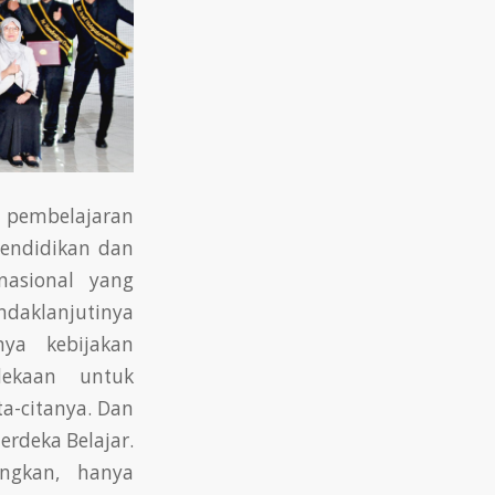
 pembelajaran
Pendidikan dan
nasional yang
ndaklanjutinya
nya kebijakan
dekaan untuk
-citanya. Dan
rdeka Belajar.
ngkan, hanya