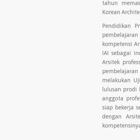
tahun memast
Korean Archite
Pendidikan P
pembelajara
kompetensi Ars
IAI sebagai in
Arsitek profe
pembelajaran
melakukan Uj
lulusan prodi
anggota profe
siap bekerja 
dengan Arsi
kompetensinya 