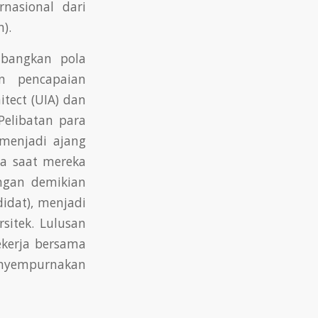
nasional dari
).
mbangkan pola
n pencapaian
itect (UIA) dan
 Pelibatan para
 menjadi ajang
a saat mereka
ngan demikian
idat), menjadi
sitek. Lulusan
ekerja bersama
nyempurnakan