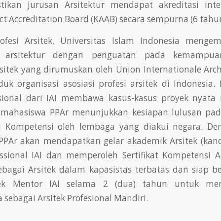
ikan Jurusan Arsitektur mendapat akreditasi inter
ct Accreditation Board (KAAB) secara sempurna (6 tahun
rofesi Arsitek, Universitas Islam Indonesia menge
n arsitektur dengan penguatan pada kemampua
itek yang dirumuskan oleh Union Internationale Arch
duk organisasi asosiasi profesi arsitek di Indonesia.
ssional dari IAI membawa kasus-kasus proyek nyata
 mahasiswa PPAr menunjukkan kesiapan lulusan pad
i Kompetensi oleh lembaga yang diakui negara. De
 PPAr akan mendapatkan gelar akademik Arsitek (kand
ssional IAI dan memperoleh Sertifikat Kompetensi Ar
sebagai Arsitek dalam kapasistas terbatas dan siap b
tek Mentor IAI selama 2 (dua) tahun untuk me
sebagai Arsitek Profesional Mandiri.