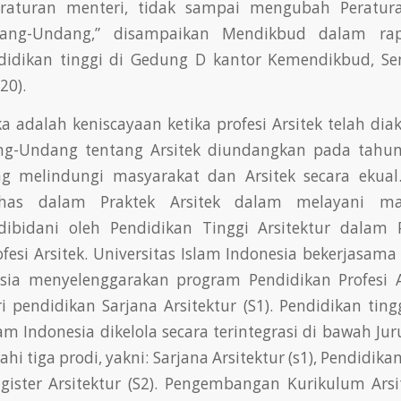
aturan menteri, tidak sampai mengubah Peratur
ang-Undang,” disampaikan Mendikbud dalam rapa
didikan tinggi di Gedung D kantor Kemendikbud, Sen
20).
a adalah keniscayaan ketika profesi Arsitek telah dia
ng-Undang tentang Arsitek diundangkan pada tahun
g melindungi masyarakat dan Arsitek secara ekual
ikhas dalam Praktek Arsitek dalam melayani ma
dibidani oleh Pendidikan Tinggi Arsitektur dalam
fesi Arsitek. Universitas Islam Indonesia bekerjasam
esia menyelenggarakan program Pendidikan Profesi A
i pendidikan Sarjana Arsitektur (S1). Pendidikan tingg
lam Indonesia dikelola secara terintegrasi di bawah Jur
 tiga prodi, yakni: Sarjana Arsitektur (s1), Pendidikan 
gister Arsitektur (S2). Pengembangan Kurikulum Arsit