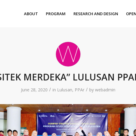
ABOUT
PROGRAM
RESEARCH AND DESIGN
OPEN
SITEK MERDEKA” LULUSAN PPAR
/
/
June 28, 2020
in
Lulusan
,
PPAr
by
webadmin