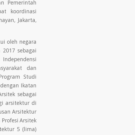
an Pemerintah
t koordinasi
ayan, Jakarta,
kui oleh negara
 2017 sebagai
. Independensi
syarakat dan
 Program Studi
a dengan Ikatan
rsitek sebagai
i arsitektur di
usan Arsitektur
Profesi Arsitek
ektur 5 (lima)