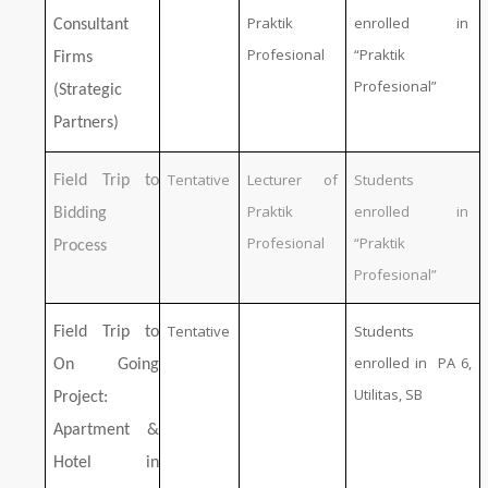
Praktik
enrolled in
Consultant
Profesional
“Praktik
Firms
Profesional”
(Strategic
Partners)
Tentative
Lecturer of
Students
Field Trip to
Praktik
enrolled in
Bidding
Profesional
“Praktik
Process
Profesional”
Tentative
Students
Field Trip to
enrolled in PA 6,
On Going
Utilitas, SB
Project:
Apartment &
Hotel in