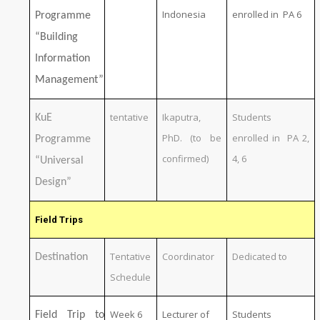
Indonesia
enrolled in PA 6
Programme
“Building
Information
Management”
tentative
Ikaputra,
Students
KuE
PhD. (to be
enrolled in PA 2,
Programme
confirmed)
4, 6
“Universal
Design”
Field Trips
Tentative
Coordinator
Dedicated to
Destination
Schedule
Week 6
Lecturer of
Students
Field Trip to