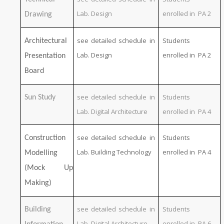
Lab. Design
enrolled in PA 2
Drawing
see detailed schedule in
Students
Architectural
Lab. Design
enrolled in PA 2
Presentation
Board
see detailed schedule in
Students
Sun Study
Lab. Digital Architecture
enrolled in PA 4
see detailed schedule in
Students
Construction
Lab. Building Technology
enrolled in PA 4
Modelling
(Mock Up
Making)
see detailed schedule in
Students
Building
Lab. Digital Architecture
enrolled in PA 6