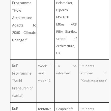
Pelsmaker,
Programme
DipArch
“How
MScArch
Architecture
MRes ARB
Adapts to
RIBA (Bartlett
2050 Climate
School of
Change?”
Architecture,
UK
Week 5
To be
Students
KuE
and
informed
enrolled in
Programme
week 12
“Kewirausahaan”
“Archi-
Preneurship”
(serial)
tentative
Graphisoft
Students
KuE