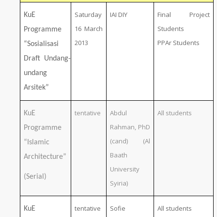
Final Project
Saturday
IAI DIY
KuE
Student
s
16 March
Programme
PPAr Students
2013
“Sosialisasi
Draft Undang-
undang
Arsitek”
tentative
Abdul
All students
KuE
Rahman, PhD
Programme
(cand) (Al
“Islamic
Baath
Architecture”
University
(Serial)
Syiria)
tentative
Sofie
All students
KuE