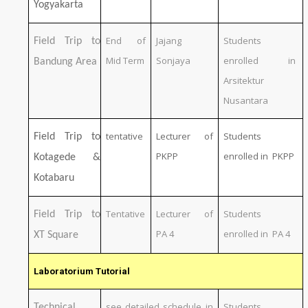
Yogyakarta
End of
Jajang
Students
Field Trip to
Mid Term
Sonjaya
enrolled in
Bandung Area
Arsitektur
Nusantara
tentative
Lecturer of
Students
Field Trip to
PKPP
enrolled in PKPP
Kotagede &
Kotabaru
Tentative
Lecturer of
Students
Field Trip to
PA 4
enrolled in PA 4
XT Square
Laboratorium Tutorial
see detailed schedule in
Students
Technical