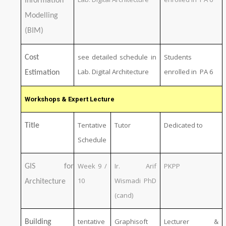
Information
Modelling
(BIM)
see detailed schedule in
Students
Cost
Lab. Digital Architecture
enrolled in PA 6
Estimation
Workshops & Expert Lecture
Tentative
Tutor
Dedicated to
Title
Schedule
Week 9 /
Ir. Arif
PKPP
GIS for
10
Wismadi PhD
Architecture
(cand)
tentative
Graphisoft
Lecturer &
Building