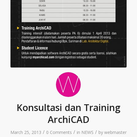
Konsultasi dan Training
ArchiCAD
/
/
/
March 25, 2013
0 Comments
in
NEWS
by
webmaster