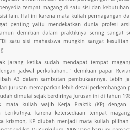
 penyedia tempat magang di satu sisi dan kebutuha
sisi lain. Hal ini karena mata kuliah permagangan d
ngat penting yaitu mendekatkan dunia profesi arsi
amun demikian dalam praktiknya sering sangat sul
 “Di satu sisi mahasiswa mungkin sangat kesulita
g.
, tak jarang ketika sudah mendapat tempat magan
dengan jadwal perkuliahan…” demikian papar Revian
Hibah A3 dalam sambutan pembukaannya. Lebih jau
 dari Jurusan memaparkan lebih detail perkembangan
udah dimulai sejak berdirinya Jurusan ini di tahun 1
 mata kuliah wajib Kerja Praktik (KP) dengan
 berikutnya, karena ketersediaan tempat magan
a krismon, KP diubah menjadi mata kuliah pilihan
ngat sedikit. Di Kurikulum 2008 yang baru ini pema