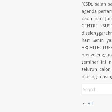
(CSD), salah 
agenda pertama
pada hari Ju
CENTRE (SUSB
diselenggarakn
hari Senin y
ARCHITECTU
menyelenggar
seminar ini 
seluruh calo
masing-masing
All