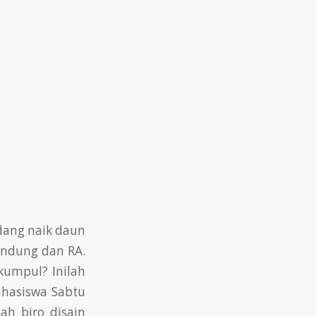
edang naik daun
Bandung dan RA.
kumpul? Inilah
ahasiswa Sabtu
ah biro disain