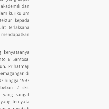
n akademik dan
alam kurikulum
tektur kepada
it terlaksana
n mendapatkan
g kenyataanya
to B Santosa,
h, Prihatmaji
 pemagangan di
987 hingga 1997
 beban 2 sks.
g yang sangat
 yang ternyata
gangan menjadi