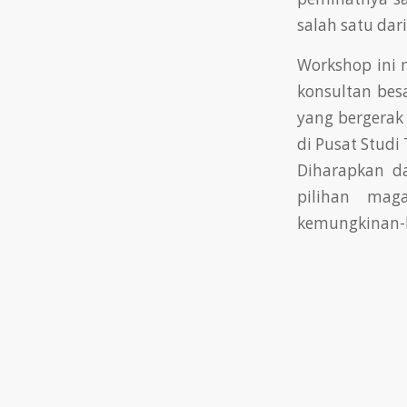
salah satu dar
Workshop ini m
konsultan besa
yang bergerak 
di Pusat Studi
Diharapkan d
pilihan mag
kemungkinan-k