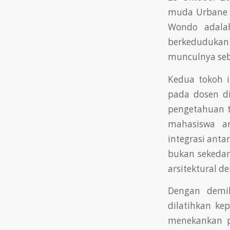
muda Urbane y
Wondo adalah
berkeduduka
munculnya seb
Kedua tokoh 
pada dosen d
pengetahuan t
mahasiswa ar
integrasi anta
bukan sekedar
arsitektural d
Dengan demik
dilatihkan k
menekankan p