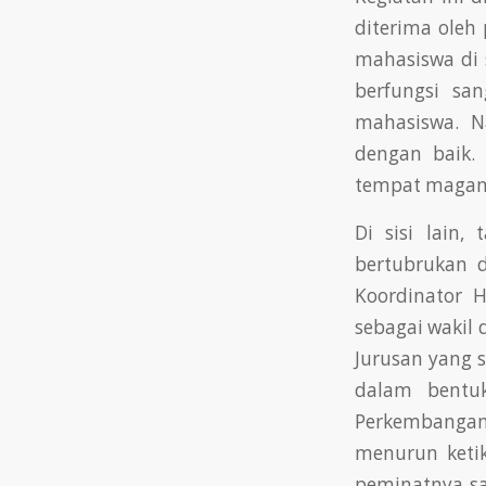
diterima oleh
mahasiswa di 
berfungsi sa
mahasiswa. N
dengan baik.
tempat magan
Di sisi lain
bertubrukan 
Koordinator 
sebagai wakil
Jurusan yang s
dalam bentuk
Perkembangan
menurun ketik
peminatnya sa