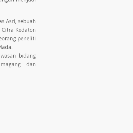
as Asri, sebuah
. Citra Kedaton
eorang peneliti
 Mada.
awasan bidang
t magang dan