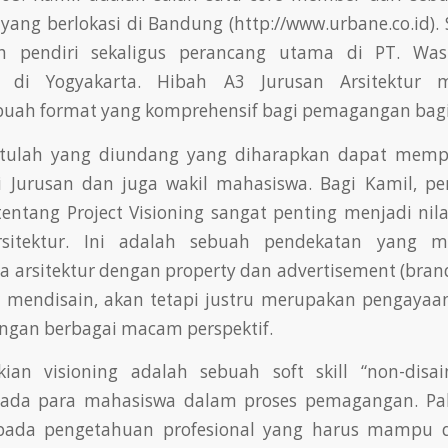
ang berlokasi di Bandung (http://www.urbane.co.id).
 pendiri sekaligus perancang utama di PT. Wa
n di Yogyakarta. Hibah A3 Jurusan Arsitektur 
uah format yang komprehensif bagi pemagangan bag
itulah yang diundang yang diharapkan dapat mempe
i Jurusan dan juga wakil mahasiswa. Bagi Kamil, p
entang Project Visioning sangat penting menjadi nil
sitektur. Ini adalah sebuah pendekatan yang 
ra arsitektur dengan property dan advertisement (brand
 mendisain, akan tetapi justru merupakan pengaya
engan berbagai macam perspektif.
ian visioning adalah sebuah soft skill “non-disai
epada para mahasiswa dalam proses pemagangan. Pa
ada pengetahuan profesional yang harus mampu d