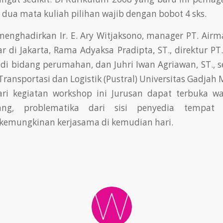
i dua mata kuliah pilihan wajib dengan bobot 4 sks.
enghadirkan Ir. E. Ary Witjaksono, manager PT. Airm
r di Jakarta, Rama Adyaksa Pradipta, ST., direktur PT
di bidang perumahan, dan Juhri Iwan Agriawan, ST., s
 Transportasi dan Logistik (Pustral) Universitas Gadjah
ari kegiatan workshop ini Jurusan dapat terbuka w
ang, problematika dari sisi penyedia tempa
emungkinan kerjasama di kemudian hari.