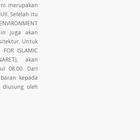
 ini merupakan
II. Setelah itu
T ENVIRONMENT
ain juga akan
sitektur. Untuk
E FOR ISLAMIC
ARET), akan
l 08.00. Dari
mbaran kepada
 diusung oleh