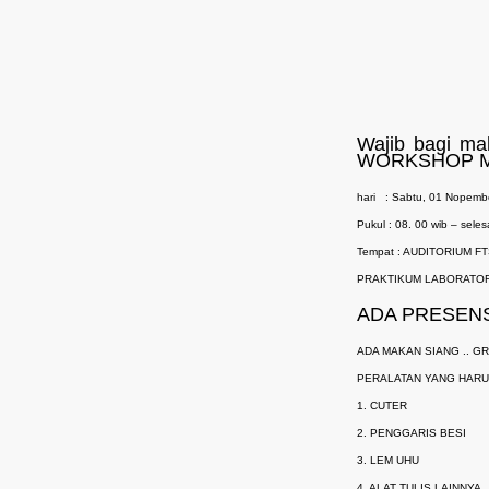
Wajib bagi ma
WORKSHOP MA
hari
: Sabtu, 01 Nopemb
Pukul : 08. 00 wib – seles
Tempat : AUDITORIUM FT
PRAKTIKUM LABORATOR
ADA PRESENS
ADA MAKAN SIANG .. G
PERALATAN YANG HARU
1. CUTER
2. PENGGARIS BESI
3. LEM UHU
4. ALAT TULIS LAINNYA