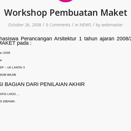
Workshop Pembuatan Maket
/
/
/
October 26, 2008
0 Comments
in
NEWS
by
webmaster
hasiswa Perancangan Arsitektur 1 tahun ajaran 2008/
KET pada :
er 2008
ai
SP – UII LANTAI 3
IUM WAJIB
I BAGIAN DARI PENILAIAN AKHIR
RATIS LHOO….
S DIBAWA: