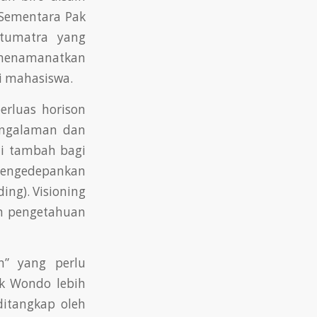
 Sementara Pak
stumatra yang
menamanatkan
i mahasiswa.
rluas horison
engalaman dan
ai tambah bagi
mengedepankan
ing). Visioning
an pengetahuan
n” yang perlu
k Wondo lebih
itangkap oleh